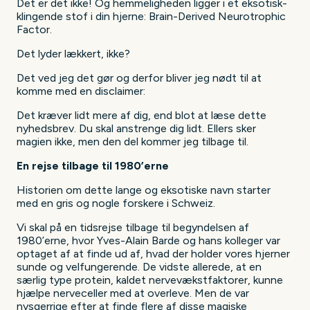
Det er det ikke! Og hemmeligheden ligger i et eksotisk-
klingende stof i din hjerne: Brain-Derived Neurotrophic
Factor.
Det lyder lækkert, ikke?
Det ved jeg det gør og derfor bliver jeg nødt til at
komme med en disclaimer:
Det kræver lidt mere af dig, end blot at læse dette
nyhedsbrev. Du skal anstrenge dig lidt. Ellers sker
magien ikke, men den del kommer jeg tilbage til.
En rejse tilbage til 1980’erne
Historien om dette lange og eksotiske navn starter
med en gris og nogle forskere i Schweiz.
Vi skal på en tidsrejse tilbage til begyndelsen af
1980’erne, hvor Yves-Alain Barde og hans kolleger var
optaget af at finde ud af, hvad der holder vores hjerner
sunde og velfungerende. De vidste allerede, at en
særlig type protein, kaldet nervevækstfaktorer, kunne
hjælpe nerveceller med at overleve. Men de var
nysgerrige efter at finde flere af disse magiske