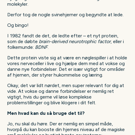
molekyler.
Derfor tog de nogle svinehjerner og begyndte at lede.
Og bingo!
I 1982 fandt de det, de ledte efter – et nyt protein,
som de døbte
brain-derived neurotrophic factor
, eller i
folkemunde:
BDNF
.
Dette protein viste sig at være en nøglespiller i at holde
vores nerveceller i live og hjælpe dem med at vokse og
danne nye forbindelser. Det er især vigtigt for områder
af hjernen, der styrer hukommelse og læring.
Okay, det var lidt nørdet, men super relevant for dig at
vide. At vokse og danne forbindelser er nemlig ret
vigtigt, hvis du gerne vil løse komplekse
problemstillinger og blive klogere i dit felt.
Men hvad kan du så bruge det til?
Jo, nu skal du høre. Der er nemlig en simpel måde,
hvorpå du kan booste din hjernes niveau af de magiske