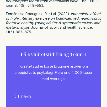
neurotrophic factor from mammalian brain.
The EMBO
journal, 1(5), 549–553.
Fernández-Rodríguez, R. et al. (2022).
Immediate effect
of high-intensity exercise on brain-derived neurotrophic
factor in healthy young adults: A systematic review and
meta-analysis.
Journal of sport and health science,
11(3), 367–375.
Få Kvalitetstid fra
og Team 4
Kvalitetstid er korte brugbare artikler om
arbejdslivets psykologi. Flere end 4.000 læser
med hver uge.