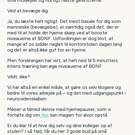
små molekyler og hurtigt høste gevinsterne:
Ved at bevæge dig.
Ja, du læste helt rigtigt. Det mest basale for dig som
menneske (bevægelse), er samtidig også det, der er
med til at holde din hjerne skarp ved at booste
niveauerne af BDNF. Udfordringen er dog blot, at
mange af os sidder naglet til kontorstolen dagen lang
og det er altså ikke guf for en hjerne.
Men forskningen har vist, at helt ned til 5 minutters
intens træning kan øge niveauerne af BDNF.
Vildt, ikke?
Vi har altså en enkel måde, at gøre os selv klogere og
bedre til vores arbejde på – og det med udgangspunkt i
neurovidenskaben.
Mikser vi tilmed denne med hjernepauser, som vi
fortalte dig om
her
, kan magien for alvor opstå.
Er du klar til at hive dig selv og dine kolleger op af
stolen? I så fald, får du her 3 gode bud på små