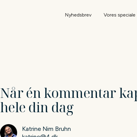
Nyhedsbrev
Vores speciale
Når én kommentar ka
hele din dag
Katrine Nim Bruhn
katrine@4.dk