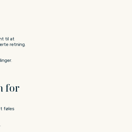
 til at
erte retning.
inger.
 for
t føles
.