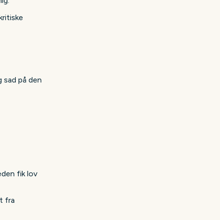
ig.
ritiske
eg sad på den
eden fik lov
t fra