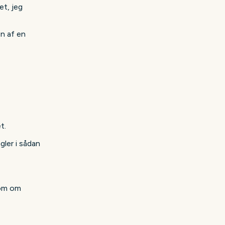
et, jeg
en af en
t.
gler i sådan
som om