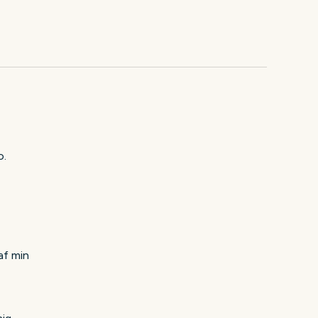
o.
af min