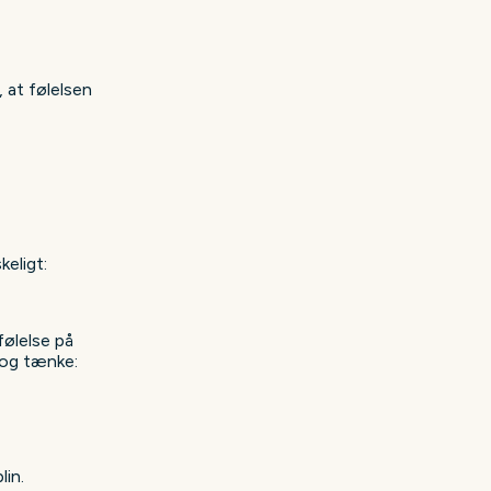
, at følelsen
keligt:
følelse på
 og tænke:
lin.