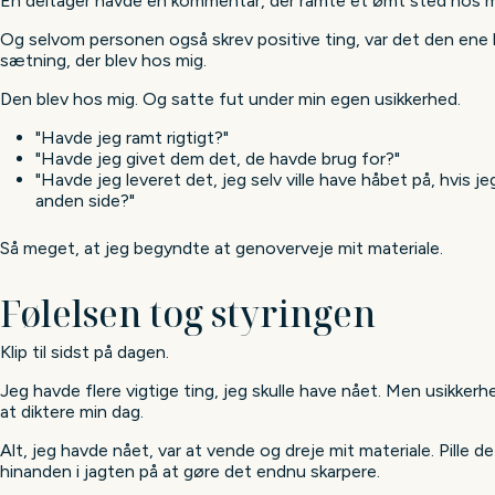
Én deltager havde en kommentar, der ramte et ømt sted hos m
Og selvom personen også skrev positive ting, var det den ene k
sætning, der blev hos mig.
Den blev hos mig. Og satte fut under min egen usikkerhed.
"Havde jeg ramt rigtigt?"
"Havde jeg givet dem det, de havde brug for?"
"Havde jeg leveret det, jeg selv ville have håbet på, hvis j
anden side?"
Så meget, at jeg begyndte at genoverveje mit materiale.
Følelsen tog styringen
Klip til sidst på dagen.
Jeg havde flere vigtige ting, jeg skulle have nået. Men usikkerh
at diktere min dag.
Alt, jeg havde nået, var at vende og dreje mit materiale. Pille de
hinanden i jagten på at gøre det endnu skarpere.