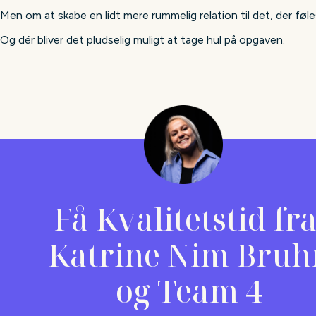
Men om at skabe en lidt mere rummelig relation til det, der føl
Og dér bliver det pludselig muligt at tage hul på opgaven.
Få Kvalitetstid fr
Katrine Nim Bruh
og Team 4