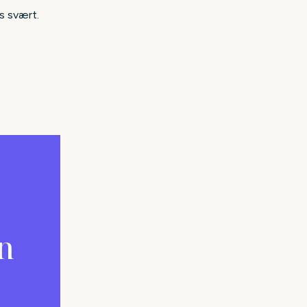
es svært.
a
n