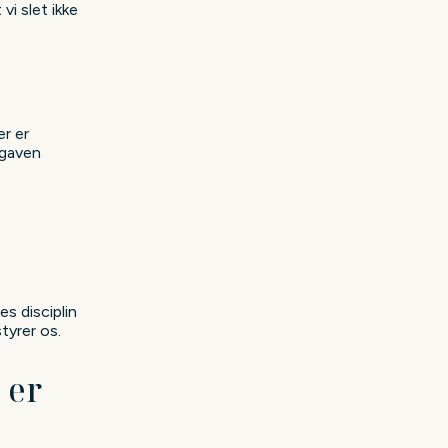
vi slet ikke
er er
pgaven
s disciplin
tyrer os.
 er