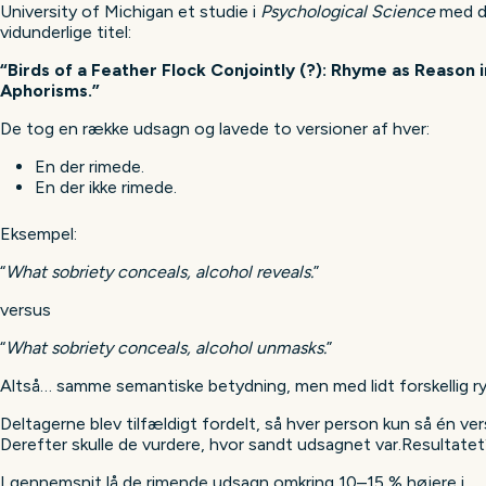
University of Michigan et studie i
Psychological Science
med 
vidunderlige titel:
“Birds of a Feather Flock Conjointly (?): Rhyme as Reason i
Aphorisms.”
De tog en række udsagn og lavede to versioner af hver:
En der rimede.
En der ikke rimede.
Eksempel:
“
What sobriety conceals, alcohol reveals.
”
versus
“
What sobriety conceals, alcohol unmasks.
”
Altså… samme semantiske betydning, men med lidt forskellig r
Deltagerne blev tilfældigt fordelt, så hver person kun så én ver
Derefter skulle de vurdere, hvor sandt udsagnet var.Resultatet
I gennemsnit lå de rimende udsagn omkring 10–15 % højere i