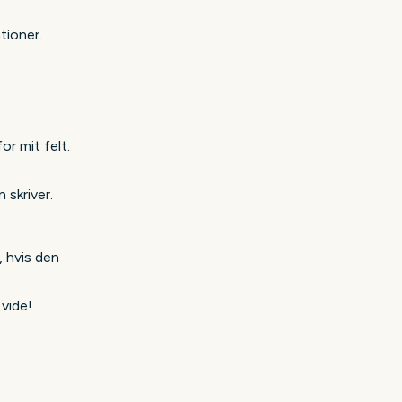
tioner.
for mit felt.
 skriver.
, hvis den
vide!