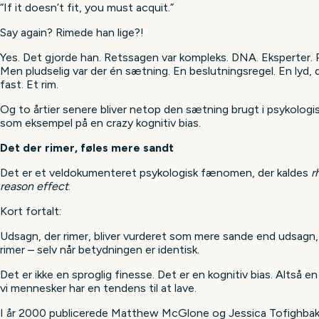
“If it doesn’t fit, you must acquit.”
Say again? Rimede han lige?!
Yes. Det gjorde han. Retssagen var kompleks. DNA. Eksperter. 
Men pludselig var der én sætning. En beslutningsregel. En lyd, d
fast. Et rim.
Og to årtier senere bliver netop den sætning brugt i psykologi
som eksempel på en crazy kognitiv bias.
Det der rimer, føles mere sandt
Det er et veldokumenteret psykologisk fænomen, der kaldes
r
reason effect
.
Kort fortalt:
Udsagn, der rimer, bliver vurderet som mere sande end udsagn, 
rimer – selv når betydningen er identisk.
Det er ikke en sproglig finesse. Det er en kognitiv bias. Altså en 
vi mennesker har en tendens til at lave.
I år 2000 publicerede Matthew McGlone og Jessica Tofighbak