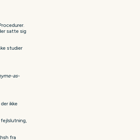
Procedurer.
er satte sig
ske studier
hyme-as-
der ikke
fejlslutning,
hsh fra