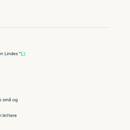
n Lindes "
Et
ts små og
n lettere