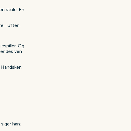
n stole. En
 i luften.
espiller. Og
 hendes ven
. Handsken
siger han: