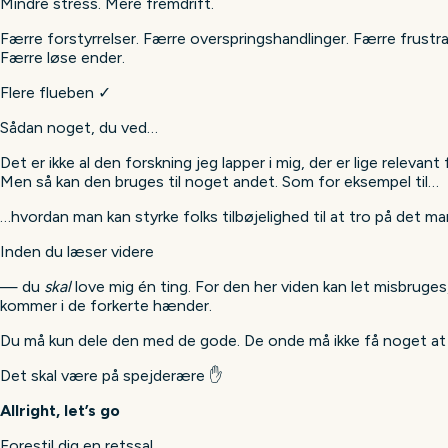
Mindre stress. Mere fremdrift.
Færre forstyrrelser. Færre overspringshandlinger. Færre frustra
Færre løse ender.
Flere flueben ✓
Sådan noget, du ved…
Det er ikke al den forskning jeg lapper i mig, der er lige relevant 
Men så kan den bruges til noget andet. Som for eksempel til…
…hvordan man kan styrke folks tilbøjelighed til at tro på det man
Inden du læser videre
— du
skal
love mig én ting. For den her viden kan let misbruges
kommer i de forkerte hænder.
Du må kun dele den med de gode. De onde må ikke få noget at 
Det skal være på spejderære ✋
Allright, let’s go
Forestil dig en retssal.