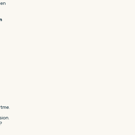
den
n
ytme.
sion.
?