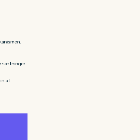
ekanismen.
ne sætninger
en af.