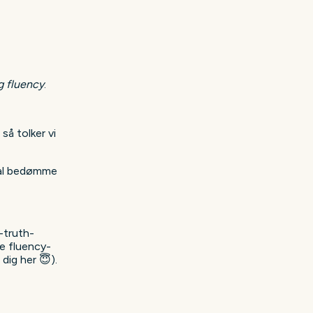
g fluency
.
så tolker vi
al bedømme
-truth-
e fluency-
dig her 😇).