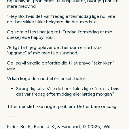
og udskyde “problemer” til tidspunkter, hvor jeg har lidt
mere medvind:
“Hey Bo, hvis det var fredag eftermiddag lige nu, ville
det her sikkert ikke bekymre dig det mindste”.
Og som oftest har jeg ret. Fredag formiddag er min
ubesejrede happy hour.
Ærligt talt, jeg oplever det her som en ret stor
“upgrade” af min mentale sundhed.
Og jeg vil virkelig opfordre dig til at prøve “teknikken”
selv.
Vi kan koge den ned til én enkelt bullet:
Spørg dig selv: Ville det her føles lige så træls, hvis
det var fredag eftermiddag eller lørdag morgen?
Tit er der slet ikke noget problem. Det er bare onsdag.
----
Kilder: Bu, F., Bone, J. K., & Fancourt, D. (2025). Will