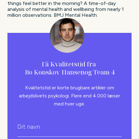
things feel better in the morning? A time-of-day
analysis of mental health and wellbeing from nearly 1
million observations. BMJ Mental Health.
Få Kvalitetstid fra
Bo Kønskov Hansen
og Team 4
Kvalitetstid er korte brugbare artikler om
arbejdslivets psykologi. Flere end 4.000 læser
med hver uge.