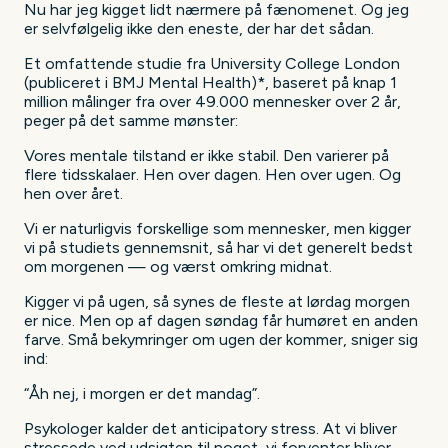
Nu har jeg kigget lidt nærmere på fænomenet. Og jeg
er selvfølgelig ikke den eneste, der har det sådan.
Et omfattende studie fra University College London
(publiceret i BMJ Mental Health)*, baseret på knap 1
million målinger fra over 49.000 mennesker over 2 år,
peger på det samme mønster:
Vores mentale tilstand er ikke stabil. Den varierer på
flere tidsskalaer. Hen over dagen. Hen over ugen. Og
hen over året.
Vi er naturligvis forskellige som mennesker, men kigger
vi på studiets gennemsnit, så har vi det generelt bedst
om morgenen — og værst omkring midnat.
Kigger vi på ugen, så synes de fleste at lørdag morgen
er nice. Men op af dagen søndag får humøret en anden
farve. Små bekymringer om ugen der kommer, sniger sig
ind:
“Åh nej, i morgen er det mandag”.
Psykologer kalder det anticipatory stress. At vi bliver
stressede ved udsigten til noget, vi forventer bliver