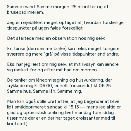
Samme mand. Samme morgen. 25 minutter og et
brusebad imellem.
Jeg er i øjeblikket meget optaget af, hvordan forskellige
tidspunkter på ugen føles forskelligt.
Det startede med en observation hos mig selv:
En tanke (den samme tanke) kan føles meget tungere,
sværere og mere “grå” på visse tidspunkter end andre.
Eks. har jeg lært om mig selv, at mit livssyn kan ændre
sig radikalt før og efter mit bad om morgen.
De tanker om låneomlægning og husvurdering, der
trykkede mig kl. 06:00, er helt forsvundet kl. 06:25.
Samme hus. Samme lån. Samme mig.
Man kan også stille uret efter, at jeg begynder at blive
lidt smådeprimeret søndag kl. 15:15 — mens jeg altid er
glad og optimistisk omkring livet mandag formiddag
(især hvis der er en der har taget croissanter med til
kontoret).