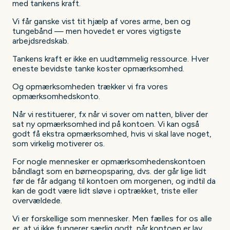
med tankens kraft.
Vi får ganske vist tit hjælp af vores arme, ben og
tungebånd — men hovedet er vores vigtigste
arbejdsredskab.
Tankens kraft er ikke en uudtømmelig ressource. Hver
eneste bevidste tanke koster opmærksomhed.
Og opmærksomheden trækker vi fra vores
opmærksomhedskonto.
Når vi restituerer, fx når vi sover om natten, bliver der
sat ny opmærksomhed ind på kontoen. Vi kan også
godt få ekstra opmærksomhed, hvis vi skal lave noget,
som virkelig motiverer os.
For nogle mennesker er opmærksomhedenskontoen
båndlagt som en børneopsparing, dvs. der går lige lidt
før de får adgang til kontoen om morgenen, og indtil da
kan de godt være lidt sløve i optrækket, triste eller
overvældede.
Vi er forskellige som mennesker. Men fælles for os alle
er, at vi ikke fungerer særlig godt, når kontoen er lav.