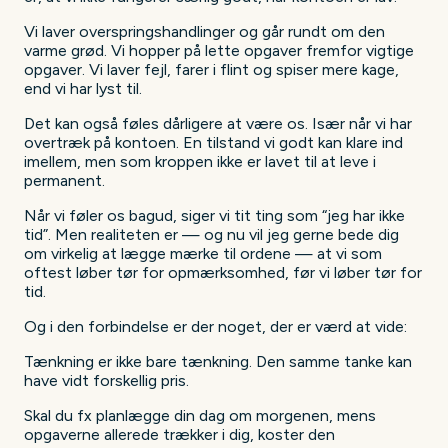
Vi laver overspringshandlinger og går rundt om den
varme grød. Vi hopper på lette opgaver fremfor vigtige
opgaver. Vi laver fejl, farer i flint og spiser mere kage,
end vi har lyst til.
Det kan også føles dårligere at være os. Især når vi har
overtræk på kontoen. En tilstand vi godt kan klare ind
imellem, men som kroppen ikke er lavet til at leve i
permanent.
Når vi føler os bagud, siger vi tit ting som “jeg har ikke
tid”. Men realiteten er — og nu vil jeg gerne bede dig
om virkelig at lægge mærke til ordene — at vi som
oftest løber tør for opmærksomhed, før vi løber tør for
tid.
Og i den forbindelse er der noget, der er værd at vide:
Tænkning er ikke bare tænkning. Den samme tanke kan
have vidt forskellig pris.
Skal du fx planlægge din dag om morgenen, mens
opgaverne allerede trækker i dig, koster den