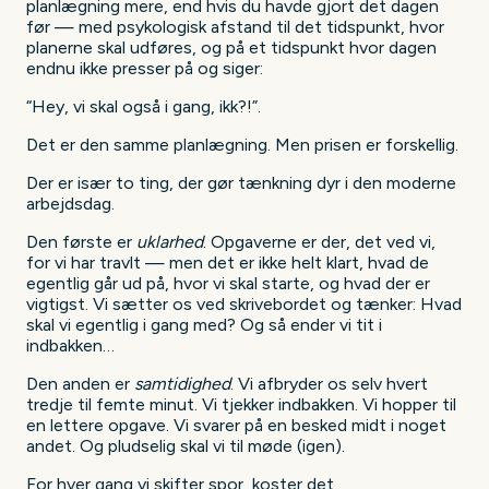
planlægning mere, end hvis du havde gjort det dagen
før — med psykologisk afstand til det tidspunkt, hvor
planerne skal udføres, og på et tidspunkt hvor dagen
endnu ikke presser på og siger:
“Hey, vi skal også i gang, ikk?!”.
Det er den samme planlægning. Men prisen er forskellig.
Der er især to ting, der gør tænkning dyr i den moderne
arbejdsdag.
Den første er
uklarhed
. Opgaverne er der, det ved vi,
for vi har travlt — men det er ikke helt klart, hvad de
egentlig går ud på, hvor vi skal starte, og hvad der er
vigtigst. Vi sætter os ved skrivebordet og tænker: Hvad
skal vi egentlig i gang med? Og så ender vi tit i
indbakken…
Den anden er
samtidighed
. Vi afbryder os selv hvert
tredje til femte minut. Vi tjekker indbakken. Vi hopper til
en lettere opgave. Vi svarer på en besked midt i noget
andet. Og pludselig skal vi til møde (igen).
For hver gang vi skifter spor, koster det